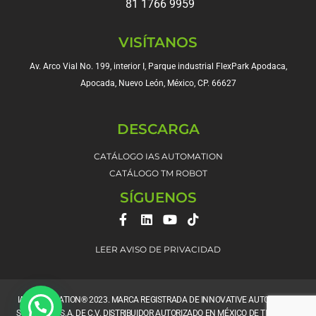
81 1766 9959
VISÍTANOS
Av. Arco Vial No. 199, interior I, Parque industrial FlexPark Apodaca,
Apocada, Nuevo León, México, CP. 66627
DESCARGA
CATÁLOGO IAS AUTOMATION
CATÁLOGO TM ROBOT
SÍGUENOS
F
L
Y
T
a
i
o
i
c
n
u
k
LEER AVISO DE PRIVACIDAD
e
k
t
t
b
e
u
o
o
d
b
k
o
i
e
IAS AUTOMATION® 2023. MARCA REGISTRADA DE INNOVATIVE AUTOMATION
k
n
SOLUTIONS S.A. DE C.V. DISTRIBUIDOR AUTORIZADO EN MÉXICO DE TECHMAN