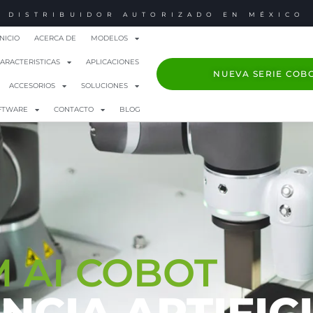
DISTRIBUIDOR AUTORIZADO EN MÉXICO
INICIO
ACERCA DE
MODELOS
ARACTERISTICAS
APLICACIONES
NUEVA SERIE COBO
ACCESORIOS
SOLUCIONES
FTWARE
CONTACTO
BLOG
M AI COBOT
NCIA ARTIFIC