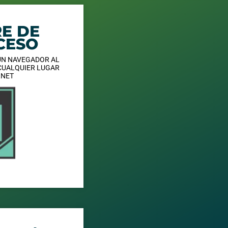
E DE
CESO
UN NAVEGADOR AL
CUALQUIER LUGAR
RNET