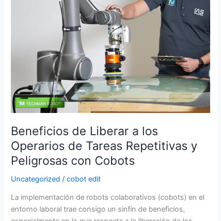
Liberar
a
los
Operarios
de
Tareas
Repetitivas
y
Peligrosas
con
Cobots
Beneficios de Liberar a los
Operarios de Tareas Repetitivas y
Peligrosas con Cobots
Uncategorized
/
cobot edit
La implementación de robots colaborativos (cobots) en el
entorno laboral trae consigo un sinfín de beneficios,