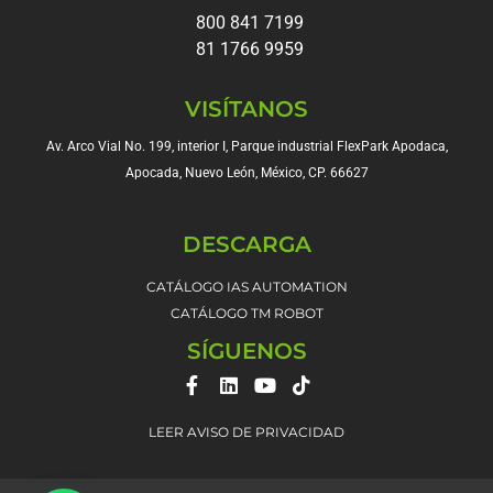
800 841 7199
81 1766 9959
VISÍTANOS
Av. Arco Vial No. 199, interior I, Parque industrial FlexPark Apodaca,
Apocada, Nuevo León, México, CP. 66627
DESCARGA
CATÁLOGO IAS AUTOMATION
CATÁLOGO TM ROBOT
SÍGUENOS
F
L
Y
T
a
i
o
i
c
n
u
k
LEER AVISO DE PRIVACIDAD
e
k
t
t
b
e
u
o
o
d
b
k